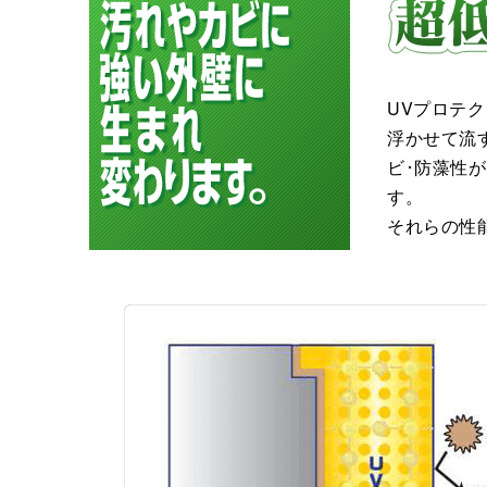
UVプロテ
浮かせて流
ビ･防藻性
す。
それらの性