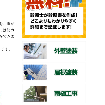
を、⾬が
には防カ
ができま
きます。