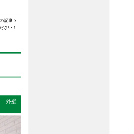
の記事 >
ださい！
邸 外壁