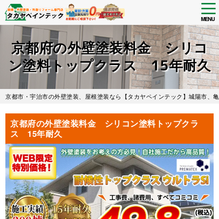
tog
nav
MENU
Skip
to
京都府の外壁塗装料金 シリコ
main
content
ン塗料トップクラス 15年耐久
京都市・宇治市の外壁塗装、屋根塗装なら【タカヤペインテック】城陽市、
京都府の外壁塗装料金 シリコン塗料トップクラ
ス 15年耐久