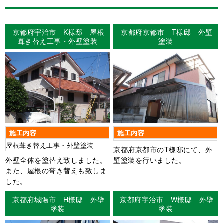
京都府宇治市 K様邸 屋根
京都府京都市 T様邸 外壁
葺き替え工事・外壁塗装
塗装
施工内容
施工内容
屋根葺き替え工事・外壁塗装
京都府京都市のT様邸にて、外
外壁全体を塗替え致しました。
壁塗装を行いました。
また、屋根の葺き替えも致しま
した。
京都府城陽市 H様邸 外壁
京都府宇治市 W様邸 外壁
塗装
塗装