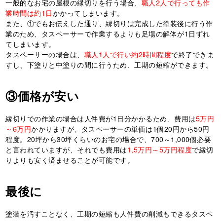
一般的なお宅の屋根の縁切りを行う場合、
職人
2
人で行っても作
業時間は約
1
日
かかってしまいます。
また、①でもお伝えした通り、縁切りは完成した塗装後に行う作
業のため、タスペーサーで作業するよりも足場の解体が
1
日ずれ
てしまいます。
タスペーサーの場合は、
職人
1
人で行い約
2
時間程度
で終了できま
すし、下塗りと中塗りの間に行うため、工期の短縮ができます。
③価格が安い
縁切りでの作業の場合は人件費が
1
日分かかるため、費用は
5
万円
～
6
万円
かかりますが、タスペーサーの単価は
1
個
20
円から
50
円
程度。
20
坪から
30
坪くらいのお宅の場合で、
700
～
1
,
000
個必要
と言われていますが、それでも費用は
1
,
5
万円～
5
万円程度
で縁切
りよりも安く済ませることが可能です。
最後に
塗装を汚すことなく、工期の短縮も人件費の削減もできるタスペ