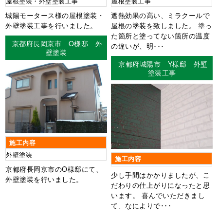
屋根塗装・外壁塗装工事
屋根塗装工事
城陽モータース様の屋根塗装・
遮熱効果の高い、ミラクールで
外壁塗装工事を行いました。
屋根の塗装を致しました。 塗っ
た箇所と塗ってない箇所の温度
京都府長岡京市 O様邸 外
の違いが、明･･･
壁塗装
京都府城陽市 Y様邸 外壁
塗装工事
施工内容
外壁塗装
施工内容
京都府長岡京市のO様邸にて、
少し手間はかかりましたが、こ
外壁塗装を行いました。
だわりの仕上がりになったと思
います。 喜んでいただきまし
て、なによりで･･･