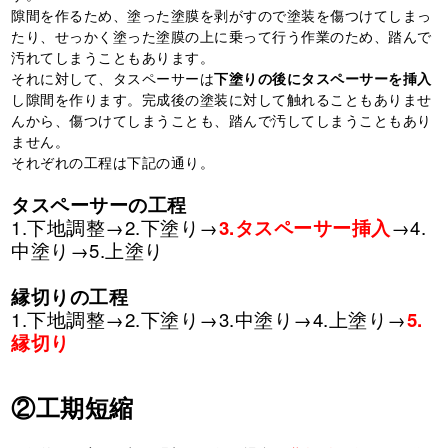
隙間を作るため、塗った塗膜を剥がすので塗装を傷つけてしまっ
たり、せっかく塗った塗膜の上に乗って行う作業のため、踏んで
汚れてしまうこともあります。
それに対して、タスペーサーは
下塗りの後にタスペーサーを挿入
し隙間を作ります。完成後の塗装に対して触れることもありませ
んから、傷つけてしまうことも、踏んで汚してしまうこともあり
ません。
それぞれの工程は下記の通り。
タスペーサーの工程
1.
下地調整
→2.
下塗り
→
3.
タスペーサー挿入
→4.
中塗り
→5.
上塗り
縁切りの工程
1.
下地調整
→2.
下塗り
→3.
中塗り
→4.
上塗り
→
5.
縁切り
②工期短縮