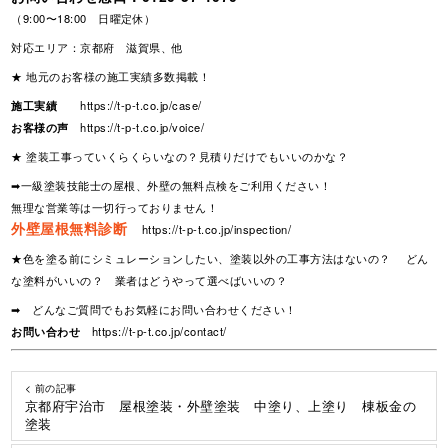
（9:00〜18:00 日曜定休）
対応エリア：京都府 滋賀県、他
★ 地元のお客様の施工実績多数掲載！
施工実績
https://t-p-t.co.jp/case/
お客様の声
https://t-p-t.co.jp/voice/
★ 塗装工事っていくらくらいなの？見積りだけでもいいのかな？
➡一級塗装技能士の屋根、外壁の無料点検をご利用ください！
無理な営業等は一切行っておりません！
外壁屋根無料診断
https://t-p-t.co.jp/inspection/
★色を塗る前にシミュレーションしたい、塗装以外の工事方法はないの？ どん
な塗料がいいの？ 業者はどうやって選べばいいの？
➡ どんなご質問でもお気軽にお問い合わせください！
お問い合わせ
https://t-p-t.co.jp/contact/
< 前の記事
京都府宇治市 屋根塗装・外壁塗装 中塗り、上塗り 棟板金の
塗装