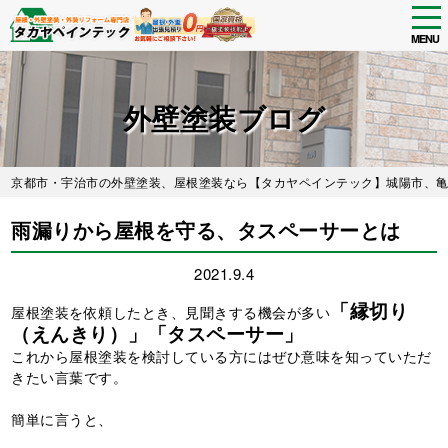
tog
nav
MENU
Skip
to
main
外壁塗装ブログ
content
京都市・宇治市の外壁塗装、屋根塗装なら【タカヤペインテック】城陽市、
雨漏りから屋根を守る、タスペーサーとは
2021.9.4
「縁切り
屋根塗装を依頼したとき、見聞きする機会が多い
（えんきり）」「タスペーサー」
これから屋根塗装を検討している方にはぜひ意味を知っていただ
きたい言葉です。
簡単に言うと、